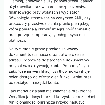
iGaming, ponieważ służy potwierdzeniu danych
użytkownika oraz wsparciu bezpieczeństwa
finansowego przy wpłatach i wypłatach.
Równolegle stosowane są wytyczne AML, czyli
procedury przeciwdziałania praniu pieniędzy,
które pomagają chronić integralność transakcji
oraz porządek operacyjny całego systemu
płatności.
Na tym etapie gracz przekazuje ważny
dokument tożsamości oraz potwierdzenie
adresu. Poprawne dostarczenie dokumentów
przyspiesza aktywację konta. Po pomyślnym
zakończeniu weryfikacji użytkownik uzyskuje
pełen dostęp do oferty gier, funkcji wpłat oraz
pozostałych narzędzi konta.
Taki model działania ma znaczenie praktyczne.
Weryfikacja danych przed korzystaniem z pełnej
funkcjonalności ogranicza ryzyko nadużyć i