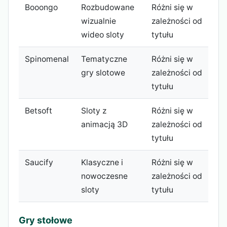
Booongo
Rozbudowane
Różni się w
wizualnie
zależności od
wideo sloty
tytułu
Spinomenal
Tematyczne
Różni się w
gry slotowe
zależności od
tytułu
Betsoft
Sloty z
Różni się w
animacją 3D
zależności od
tytułu
Saucify
Klasyczne i
Różni się w
nowoczesne
zależności od
sloty
tytułu
Gry stołowe