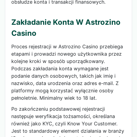
obsłudze konta i transakcji finansowych.
Zakładanie Konta W Astrozino
Casino
Proces rejestracji w Astrozino Casino przebiega
etapami i prowadzi nowego użytkownika przez
kolejne kroki w sposób uporządkowany.
Podczas zakładania konta wymagane jest
podanie danych osobowych, takich jak imię i
nazwisko, data urodzenia oraz adres e-mail. Z
platformy mogą korzystać wyłącznie osoby
pełnoletnie. Minimalny wiek to 18 lat.
Po zakończeniu podstawowej rejestracji
następuje weryfikacja tożsamości, określana
również jako KYC, czyli Know Your Customer.
Jest to standardowy element działania w branży