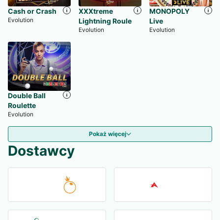
Cash or Crash
XXXtreme
MONOPOLY
Evolution
Lightning Roule
Live
Evolution
Evolution
Double Ball
Roulette
Evolution
Pokaż więcej
Dostawcy