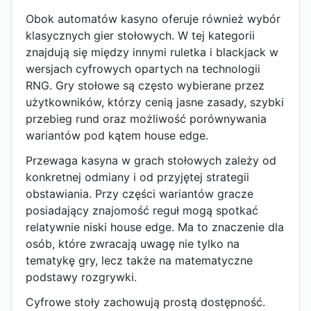
Obok automatów kasyno oferuje również wybór
klasycznych gier stołowych. W tej kategorii
znajdują się między innymi ruletka i blackjack w
wersjach cyfrowych opartych na technologii
RNG. Gry stołowe są często wybierane przez
użytkowników, którzy cenią jasne zasady, szybki
przebieg rund oraz możliwość porównywania
wariantów pod kątem house edge.
Przewaga kasyna w grach stołowych zależy od
konkretnej odmiany i od przyjętej strategii
obstawiania. Przy części wariantów gracze
posiadający znajomość reguł mogą spotkać
relatywnie niski house edge. Ma to znaczenie dla
osób, które zwracają uwagę nie tylko na
tematykę gry, lecz także na matematyczne
podstawy rozgrywki.
Cyfrowe stoły zachowują prostą dostępność.