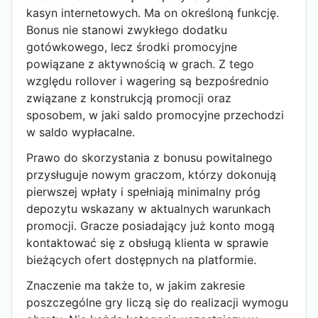
kasyn internetowych. Ma on określoną funkcję.
Bonus nie stanowi zwykłego dodatku
gotówkowego, lecz środki promocyjne
powiązane z aktywnością w grach. Z tego
względu rollover i wagering są bezpośrednio
związane z konstrukcją promocji oraz
sposobem, w jaki saldo promocyjne przechodzi
w saldo wypłacalne.
Prawo do skorzystania z bonusu powitalnego
przysługuje nowym graczom, którzy dokonują
pierwszej wpłaty i spełniają minimalny próg
depozytu wskazany w aktualnych warunkach
promocji. Gracze posiadający już konto mogą
kontaktować się z obsługą klienta w sprawie
bieżących ofert dostępnych na platformie.
Znaczenie ma także to, w jakim zakresie
poszczególne gry liczą się do realizacji wymogu