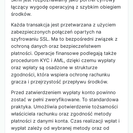
łączący wygodę operacyjną z szybkim obiegiem
środków.
Każda transakcja jest przetwarzana z użyciem
zabezpieczonych połączeń opartych na
szyfrowaniu SSL. Ma to bezpośredni związek z
ochroną danych oraz bezpieczeństwem
płatności. Operacje finansowe podlegają także
procedurom KYC i AML, dzięki czemu wypłaty
oraz wpłaty są osadzone w strukturze
zgodności, która wspiera ochronę rachunku
gracza i przejrzystość przepływu środków.
Przed zatwierdzeniem wypłaty konto powinno
zostać w pełni zweryfikowane. To standardowa
praktyka. Umożliwia potwierdzenie tożsamości
właściciela rachunku oraz zgodność metody
płatności z danymi konta. Czas realizacji wpłat i
wypłat zależy od wybranej metody oraz od