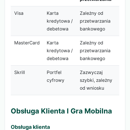
Visa
Karta
Zależny od
kredytowa /
przetwarzania
debetowa
bankowego
MasterCard
Karta
Zależny od
kredytowa /
przetwarzania
debetowa
bankowego
Skrill
Portfel
Zazwyczaj
cyfrowy
szybki, zależny
od wniosku
Obsługa Klienta I Gra Mobilna
Obsługa klienta