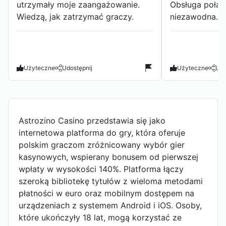
utrzymały moje zaangażowanie.
Obsługa połącz
Wiedzą, jak zatrzymać graczy.
niezawodna.
Użyteczne
Udostępnij
Użyteczne
Udo
Astrozino Casino przedstawia się jako
internetowa platforma do gry, która oferuje
polskim graczom zróżnicowany wybór gier
kasynowych, wspierany bonusem od pierwszej
wpłaty w wysokości 140%. Platforma łączy
szeroką bibliotekę tytułów z wieloma metodami
płatności w euro oraz mobilnym dostępem na
urządzeniach z systemem Android i iOS. Osoby,
które ukończyły 18 lat, mogą korzystać ze