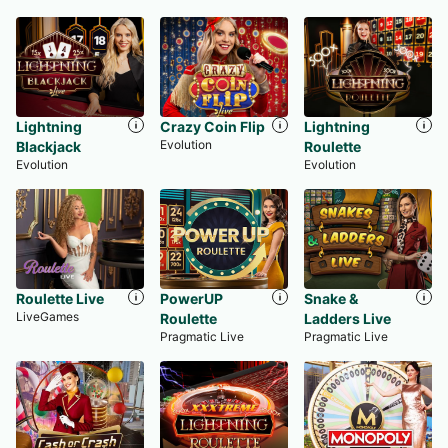
Lightning
Crazy Coin Flip
Lightning
Evolution
Blackjack
Roulette
Evolution
Evolution
Roulette Live
PowerUP
Snake &
LiveGames
Roulette
Ladders Live
Pragmatic Live
Pragmatic Live