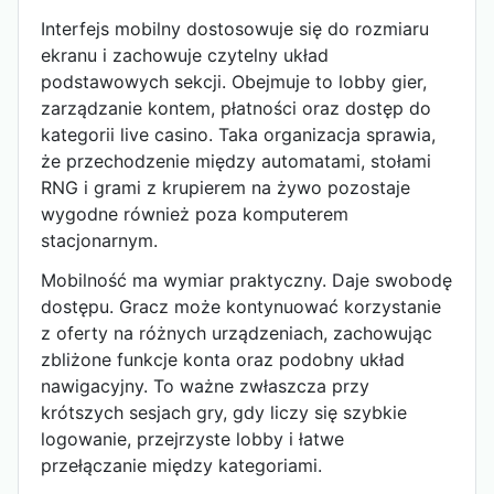
Interfejs mobilny dostosowuje się do rozmiaru
ekranu i zachowuje czytelny układ
podstawowych sekcji. Obejmuje to lobby gier,
zarządzanie kontem, płatności oraz dostęp do
kategorii live casino. Taka organizacja sprawia,
że przechodzenie między automatami, stołami
RNG i grami z krupierem na żywo pozostaje
wygodne również poza komputerem
stacjonarnym.
Mobilność ma wymiar praktyczny. Daje swobodę
dostępu. Gracz może kontynuować korzystanie
z oferty na różnych urządzeniach, zachowując
zbliżone funkcje konta oraz podobny układ
nawigacyjny. To ważne zwłaszcza przy
krótszych sesjach gry, gdy liczy się szybkie
logowanie, przejrzyste lobby i łatwe
przełączanie między kategoriami.