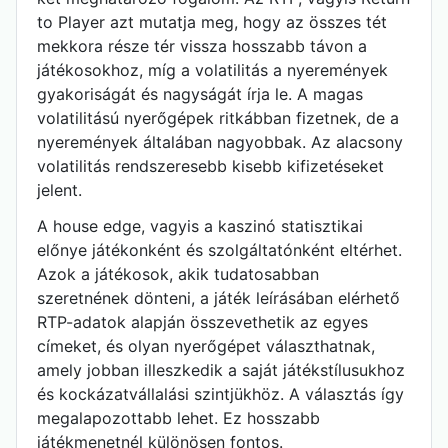
to Player azt mutatja meg, hogy az összes tét
mekkora része tér vissza hosszabb távon a
játékosokhoz, míg a volatilitás a nyeremények
gyakoriságát és nagyságát írja le. A magas
volatilitású nyerőgépek ritkábban fizetnek, de a
nyeremények általában nagyobbak. Az alacsony
volatilitás rendszeresebb kisebb kifizetéseket
jelent.
A house edge, vagyis a kaszinó statisztikai
előnye játékonként és szolgáltatónként eltérhet.
Azok a játékosok, akik tudatosabban
szeretnének dönteni, a játék leírásában elérhető
RTP-adatok alapján összevethetik az egyes
címeket, és olyan nyerőgépet választhatnak,
amely jobban illeszkedik a saját játékstílusukhoz
és kockázatvállalási szintjükhöz. A választás így
megalapozottabb lehet. Ez hosszabb
játékmenetnél különösen fontos.