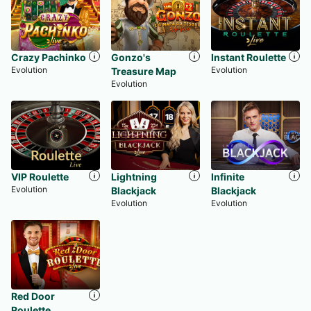
Crazy Pachinko
Gonzo's
Instant Roulette
Evolution
Evolution
Treasure Map
Evolution
VIP Roulette
Lightning
Infinite
Evolution
Blackjack
Blackjack
Evolution
Evolution
Red Door
Roulette