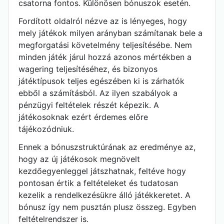
csatorna fontos. Különösen bónuszok esetén.
Fordított oldalról nézve az is lényeges, hogy
mely játékok milyen arányban számítanak bele a
megforgatási követelmény teljesítésébe. Nem
minden játék járul hozzá azonos mértékben a
wagering teljesítéséhez, és bizonyos
játéktípusok teljes egészében ki is zárhatók
ebből a számításból. Az ilyen szabályok a
pénzügyi feltételek részét képezik. A
játékosoknak ezért érdemes előre
tájékozódniuk.
Ennek a bónuszstruktúrának az eredménye az,
hogy az új játékosok megnövelt
kezdőegyenleggel játszhatnak, feltéve hogy
pontosan értik a feltételeket és tudatosan
kezelik a rendelkezésükre álló játékkeretet. A
bónusz így nem pusztán plusz összeg. Egyben
feltételrendszer is.