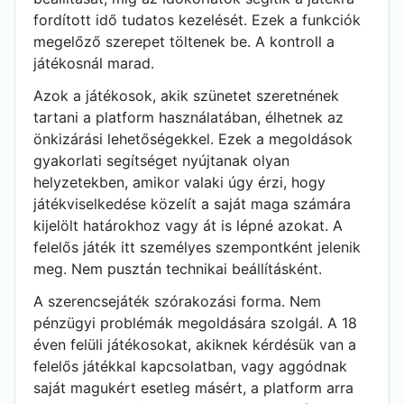
fordított idő tudatos kezelését. Ezek a funkciók
megelőző szerepet töltenek be. A kontroll a
játékosnál marad.
Azok a játékosok, akik szünetet szeretnének
tartani a platform használatában, élhetnek az
önkizárási lehetőségekkel. Ezek a megoldások
gyakorlati segítséget nyújtanak olyan
helyzetekben, amikor valaki úgy érzi, hogy
játékviselkedése közelít a saját maga számára
kijelölt határokhoz vagy át is lépné azokat. A
felelős játék itt személyes szempontként jelenik
meg. Nem pusztán technikai beállításként.
A szerencsejáték szórakozási forma. Nem
pénzügyi problémák megoldására szolgál. A 18
éven felüli játékosokat, akiknek kérdésük van a
felelős játékkal kapcsolatban, vagy aggódnak
saját magukért esetleg másért, a platform arra