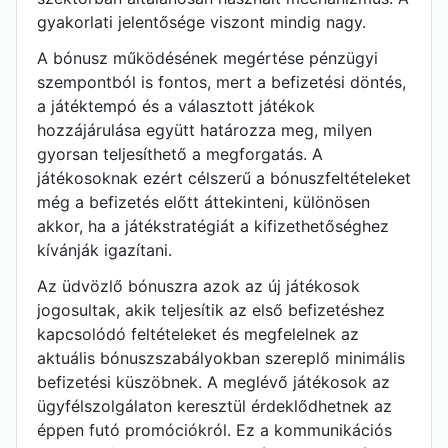
gyakorlati jelentősége viszont mindig nagy.
A bónusz működésének megértése pénzügyi
szempontból is fontos, mert a befizetési döntés,
a játéktempó és a választott játékok
hozzájárulása együtt határozza meg, milyen
gyorsan teljesíthető a megforgatás. A
játékosoknak ezért célszerű a bónuszfeltételeket
még a befizetés előtt áttekinteni, különösen
akkor, ha a játékstratégiát a kifizethetőséghez
kívánják igazítani.
Az üdvözlő bónuszra azok az új játékosok
jogosultak, akik teljesítik az első befizetéshez
kapcsolódó feltételeket és megfelelnek az
aktuális bónuszszabályokban szereplő minimális
befizetési küszöbnek. A meglévő játékosok az
ügyfélszolgálaton keresztül érdeklődhetnek az
éppen futó promóciókról. Ez a kommunikációs