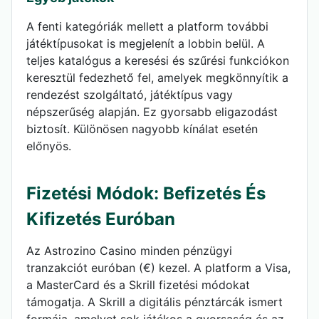
A fenti kategóriák mellett a platform további
játéktípusokat is megjelenít a lobbin belül. A
teljes katalógus a keresési és szűrési funkciókon
keresztül fedezhető fel, amelyek megkönnyítik a
rendezést szolgáltató, játéktípus vagy
népszerűség alapján. Ez gyorsabb eligazodást
biztosít. Különösen nagyobb kínálat esetén
előnyös.
Fizetési Módok: Befizetés És
Kifizetés Euróban
Az Astrozino Casino minden pénzügyi
tranzakciót euróban (€) kezel. A platform a Visa,
a MasterCard és a Skrill fizetési módokat
támogatja. A Skrill a digitális pénztárcák ismert
formája, amelyet sok játékos a gyorsaság és az