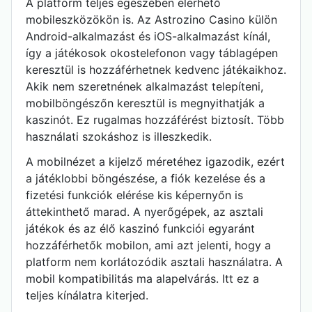
A platform teljes egészében elérhető
mobileszközökön is. Az Astrozino Casino külön
Android-alkalmazást és iOS-alkalmazást kínál,
így a játékosok okostelefonon vagy táblagépen
keresztül is hozzáférhetnek kedvenc játékaikhoz.
Akik nem szeretnének alkalmazást telepíteni,
mobilböngészőn keresztül is megnyithatják a
kaszinót. Ez rugalmas hozzáférést biztosít. Több
használati szokáshoz is illeszkedik.
A mobilnézet a kijelző méretéhez igazodik, ezért
a játéklobbi böngészése, a fiók kezelése és a
fizetési funkciók elérése kis képernyőn is
áttekinthető marad. A nyerőgépek, az asztali
játékok és az élő kaszinó funkciói egyaránt
hozzáférhetők mobilon, ami azt jelenti, hogy a
platform nem korlátozódik asztali használatra. A
mobil kompatibilitás ma alapelvárás. Itt ez a
teljes kínálatra kiterjed.