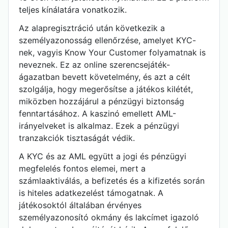
teljes kínálatára vonatkozik.
Az alapregisztráció után következik a
személyazonosság ellenőrzése, amelyet KYC-
nek, vagyis Know Your Customer folyamatnak is
neveznek. Ez az online szerencsejáték-
ágazatban bevett követelmény, és azt a célt
szolgálja, hogy megerősítse a játékos kilétét,
miközben hozzájárul a pénzügyi biztonság
fenntartásához. A kaszinó emellett AML-
irányelveket is alkalmaz. Ezek a pénzügyi
tranzakciók tisztaságát védik.
A KYC és az AML együtt a jogi és pénzügyi
megfelelés fontos elemei, mert a
számlaaktiválás, a befizetés és a kifizetés során
is hiteles adatkezelést támogatnak. A
játékosoktól általában érvényes
személyazonosító okmány és lakcímet igazoló