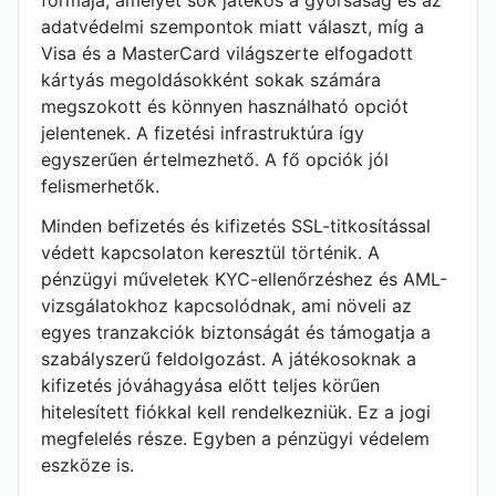
adatvédelmi szempontok miatt választ, míg a
Visa és a MasterCard világszerte elfogadott
kártyás megoldásokként sokak számára
megszokott és könnyen használható opciót
jelentenek. A fizetési infrastruktúra így
egyszerűen értelmezhető. A fő opciók jól
felismerhetők.
Minden befizetés és kifizetés SSL-titkosítással
védett kapcsolaton keresztül történik. A
pénzügyi műveletek KYC-ellenőrzéshez és AML-
vizsgálatokhoz kapcsolódnak, ami növeli az
egyes tranzakciók biztonságát és támogatja a
szabályszerű feldolgozást. A játékosoknak a
kifizetés jóváhagyása előtt teljes körűen
hitelesített fiókkal kell rendelkezniük. Ez a jogi
megfelelés része. Egyben a pénzügyi védelem
eszköze is.