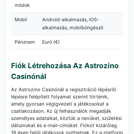
módok
Mobil
Android-alkalmazás, iOS-
alkalmazás, mobilböngésző
Pénznem
Euró (€)
Fiók Létrehozása Az Astrozino
Casinónál
Az Astrozino Casinónál a regisztráció lépésről
lépésre felépített folyamat szerint történik,
amely gyorsan végigvezeti a játékosokat a
csatlakozáson. Az új felhasználók megadják
személyes adataikat, köztük a nevüket, születési
dátumukat és e-mail-címüket. Fiókot kizárólag
18 éven felüli játékosok nyithatnak. Ez a platform