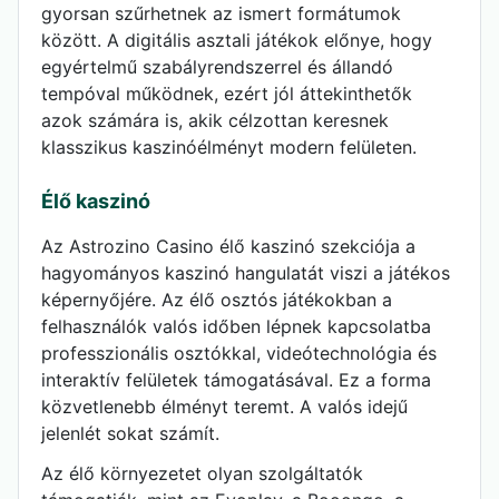
gyorsan szűrhetnek az ismert formátumok
között. A digitális asztali játékok előnye, hogy
egyértelmű szabályrendszerrel és állandó
tempóval működnek, ezért jól áttekinthetők
azok számára is, akik célzottan keresnek
klasszikus kaszinóélményt modern felületen.
Élő kaszinó
Az Astrozino Casino élő kaszinó szekciója a
hagyományos kaszinó hangulatát viszi a játékos
képernyőjére. Az élő osztós játékokban a
felhasználók valós időben lépnek kapcsolatba
professzionális osztókkal, videótechnológia és
interaktív felületek támogatásával. Ez a forma
közvetlenebb élményt teremt. A valós idejű
jelenlét sokat számít.
Az élő környezetet olyan szolgáltatók