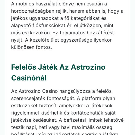
A mobilos használat előnye nem csupán a
hordozhatóságban rejlik, hanem abban is, hogy a
játékos ugyanazokat a fő kategóriákat és
alapvető fiókfunkciókat éri el útközben, mint
más eszközökön. Ez folyamatos hozzáférést
nyújt. A kezelőfelület egyszerűsége ilyenkor
különösen fontos.
Felelős Játék Az Astrozino
Casinónál
Az Astrozino Casino hangsúlyozza a felelős
szerencsejáték fontosságát. A platform olyan
eszközöket biztosít, amelyekkel a játékosok
figyelemmel kísérhetik és korlátozhatják saját
játékviselkedésüket. A befizetési limitek lehetővé
teszik napi, heti vagy havi maximális összeg
beállítását, míg az időkorlátok segítik a játékra