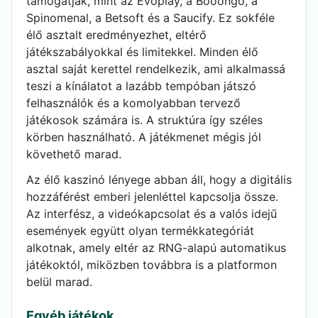
támogatják, mint az Evoplay, a Booongo, a
Spinomenal, a Betsoft és a Saucify. Ez sokféle
élő asztalt eredményezhet, eltérő
játékszabályokkal és limitekkel. Minden élő
asztal saját kerettel rendelkezik, ami alkalmassá
teszi a kínálatot a lazább tempóban játszó
felhasználók és a komolyabban tervező
játékosok számára is. A struktúra így széles
körben használható. A játékmenet mégis jól
követhető marad.
Az élő kaszinó lényege abban áll, hogy a digitális
hozzáférést emberi jelenléttel kapcsolja össze.
Az interfész, a videókapcsolat és a valós idejű
események együtt olyan termékkategóriát
alkotnak, amely eltér az RNG-alapú automatikus
játékoktól, miközben továbbra is a platformon
belül marad.
Egyéb játékok