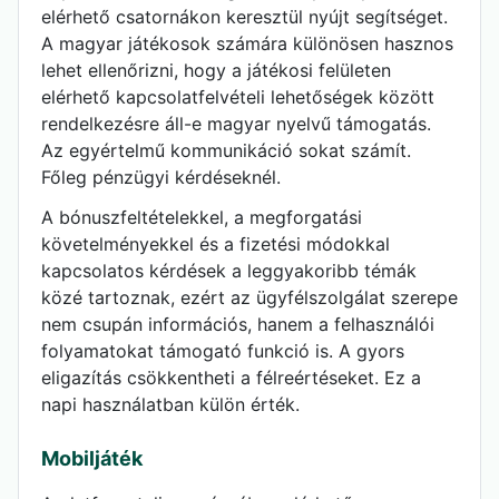
elérhető csatornákon keresztül nyújt segítséget.
A magyar játékosok számára különösen hasznos
lehet ellenőrizni, hogy a játékosi felületen
elérhető kapcsolatfelvételi lehetőségek között
rendelkezésre áll-e magyar nyelvű támogatás.
Az egyértelmű kommunikáció sokat számít.
Főleg pénzügyi kérdéseknél.
A bónuszfeltételekkel, a megforgatási
követelményekkel és a fizetési módokkal
kapcsolatos kérdések a leggyakoribb témák
közé tartoznak, ezért az ügyfélszolgálat szerepe
nem csupán információs, hanem a felhasználói
folyamatokat támogató funkció is. A gyors
eligazítás csökkentheti a félreértéseket. Ez a
napi használatban külön érték.
Mobiljáték