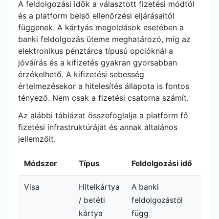
A feldolgozási idők a választott fizetési módtól
és a platform belső ellenőrzési eljárásaitól
függenek. A kártyás megoldások esetében a
banki feldolgozás üteme meghatározó, míg az
elektronikus pénztárca típusú opcióknál a
jóváírás és a kifizetés gyakran gyorsabban
érzékelhető. A kifizetési sebesség
értelmezésekor a hitelesítés állapota is fontos
tényező. Nem csak a fizetési csatorna számít.
Az alábbi táblázat összefoglalja a platform fő
fizetési infrastruktúráját és annak általános
jellemzőit.
Módszer
Típus
Feldolgozási idő
Visa
Hitelkártya
A banki
/ betéti
feldolgozástól
kártya
függ