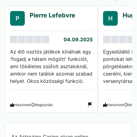
Pierre Lefebvre
Hugo
P
H
04.09.2025
Az élő osztós játékok kínálnak egy
Egyedülálló hű
'fogadj a hátam mögött' funkciót,
pontokat lehe
ami tökéletes zsúfolt asztaloknál,
pörgetésekre v
amikor nem találok azonnal szabad
cserélni, kiem
helyet. Okos közösségi funkció.
versenytársak
Hasznos
Megosztás
Hasznos
Mego
Az Astrozino Casino olyan online